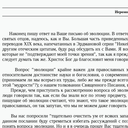
Иеромо
Наконец пишу ответ на Ваше письмо об эволюции. В ответе от
святых отцов, надеюсь, как и Вы. Большая часть приведенных
переводов XIX века, напечатанных в Эрдмановой серии "Никей
другим отеческим цитатам, буду рад обсудить их с Вами. Я в
которые не "подтверждают моей точки зрения", так как я прежд
следует думать так же. Христос Бог да благословит меня говор
Вопрос "эволюции" крайне важен для православных христ
относительном достоинстве науки и богословия, о современн
(принимаем ли мы всерьез их труды, либо же мы прежде всего
этой "мудрости"?); о нашем толковании Священного Писания, 
Прежде, чем приступить к рассмотрению вопроса об эволюции
люди говорили так, как если бы знали все по этому предмету
пишущие об эволюции считают, что знают, что такое эволюция
православных, он так запутан, что мы не можем даже говорить о
Вы нас попросили "тщательно очистить ум от всяких западны
данном послании буду стремиться избегать рассуждений с п
понять вопроса эволюции. Но и я в очередь прошу Вас тщател