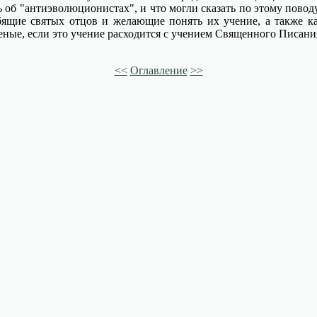
 об "антиэволюционистах", и что могли сказать по этому поводу
юбящие святых отцов и желающие понять их учение, а также 
еные, если это учение расходится с учением Священного Писани
<<
Оглавление
>>