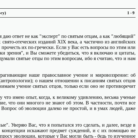
су)
1 - 9
даю ответ не как "эксперт" по святым отцам, а как "любящий"
 свято-отеческих изданий XIX века, а частично из английских
рочесть их по-гречески. Если у Вас есть вопросы по этим или
ки зрения", и Вы сможете убедиться, что я включаю и цитаты,
 думали святые отцы по этим вопросам, ибо я считаю, что и нам
агивающие наше православное учение и мировоззрение: об
 (антропологии); о нашем отношении к писаниям святых отцов
нимаем учение святых отцов, только если оно не противоречит
 что имею опыт, когда, к великому удивлению, весьма ученые
е, что они многого не знают об этом. В частности, почти все
 Вопрос об эволюции далеко не простой, и в умах людей, даже
. Уверяю Вас, что я попытался это сделать, и далее, везде в
ти концепции искажают предмет суждений, и с их помощью не
росу эволюции, которые у Вас могли быть - будь то изученное