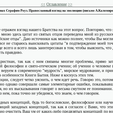
<<
Оглавление
>>
нах Серафим Роуз. Православный взгляд на эволюцию (письмо А.Каломиро
ражен взгляд нашего Братства на этот вопрос. Повторяю, что я 
 мною здесь цитат из святых отцов переведена мной из русских
ские отцы". Даю источники как можно полнее, чтобы Вы могли п
овсе не стараюсь выискивать цитаты "в подтверждение моей точ
е всего и всего лишь заинтересован в том, чтобы выяснить, что
ить правдиво.
иан, так как с ним связаны многие проблемы, прямо затр
ой философии и свято-отеческом учении; об учении о человеке
 веруем в современную "мудрость", мирское мудрование, и при
в особенности Книги Бытия. Ниже я коснусь этих тем.
, следует четко уяснить, о чем идет речь. Говорю это, потому
, но однако совершали самые элементарные ошибки, показывавши
, но их высказывания говорят о весьма смутном ее понимании.
 нем, пока точно не убедимся, что знаем, о чем говорим.
х концепций, будь то богословские, философские или научные"
озиций западных концепций, так как я согласен с Вами, что э
ьно очистить Ваш ум от каких-либо предвзятых концепций по воп