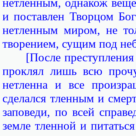
нетленным, однакож веще
и поставлен Творцом Бог
нетленным миром, не то
творением, сущим под неб
[После преступления Ад
проклял лишь всю проч
нетленна и все произра
сделался тленным и смер
заповеди, по всей справ
земле тленной и питаться