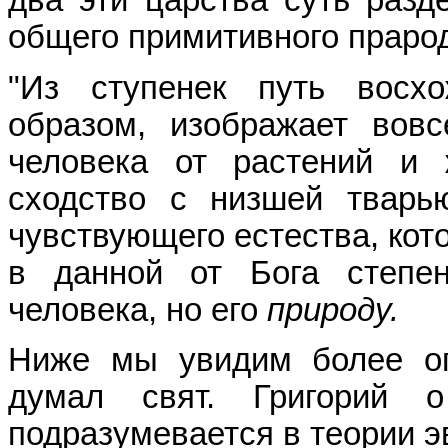
два эти царства суть разд
общего примитивного праро
"Из ступенек путь восхо
образом, изображает вов
человека от растений и 
сходство с низшей тварь
чувствующего естества, кот
в данной от Бога степ
человека, но его
природу.
Ниже мы увидим более оп
думал свят. Григорий о
подразумевается в теории 