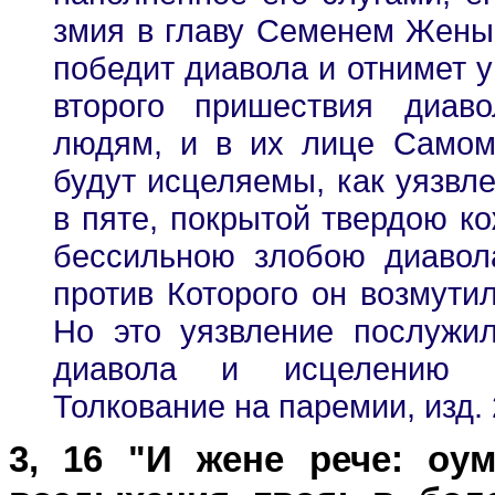
змия в главу Семенем Жены 
победит диавола и отнимет у
второго пришествия диав
людям, и в их лице Самому
будут исцеляемы, как уязвле
в пяте, покрытой твердою ко
бессильною злобою диавол
против Которого он возмути
Но это уязвление послужи
диавола и исцелению че
Толкование на паремии, изд. 2, 
3, 16 "И жене рече: оу