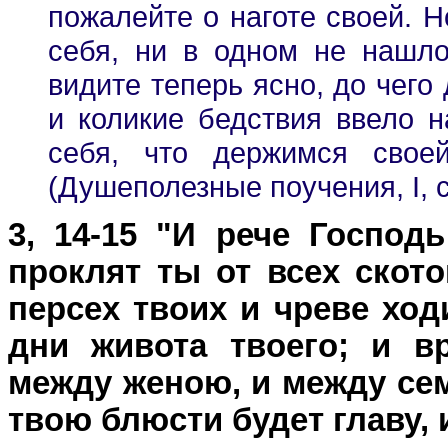
пожалейте о наготе своей. Н
себя, ни в одном не нашло
видите теперь ясно, до чего
и коликие бедствия ввело 
себя, что держимся свое
(Душеполезные поучения, I, с
3, 14-15 "И рече Господ
проклят ты от всех ското
персех твоих и чреве ход
дни живота твоего; и 
между женою, и между сем
твою блюсти будет главу, 