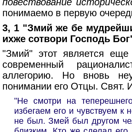
повествование историческ
понимаемо в первую очеред
3, 1 "Змий же бе мудрейш
ихже сотвори Господь Бог
"Змий" этот является еще
современный рационали
аллегорию. Но вновь не
понимании его Отцы. Свят. 
"Не смотри на теперешнег
избегаем его и чувствуем к 
не был. Змей был другом ч
близким. Кто же сделал его