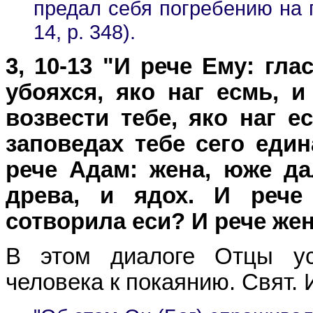
предал себя погребению на пу
14, p. 348).
3, 10-13 "И рече Ему: гл
убояхся, яко наг есмь, и
возвести тебе, яко наг е
заповедах тебе сего един
рече Адам: жена, юже да
древа, и ядох. И рече
сотворила еси? И рече жен
В этом диалоге Отцы ус
человека к покаянию. Свят. 