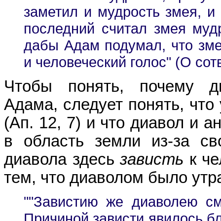
заметил и мудрость змея, и
последний считал змея мудр
дабы Адам подумал, что зме
и человеческий голос" (О сотв
Чтобы понять, почему д
Адама, следует понять, что
(Ап. 12, 7) и что диавол и 
в область земли из-за св
диавола здесь
зависть
к че
тем, что диаволом было утр
""Завистию же диаволею см
Причиной зависти явилось б