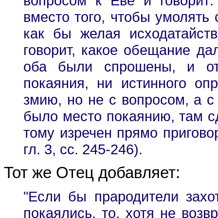
вопросом к Еве и говорит:
вместо того, чтобы умолять 
как бы желая исходатайст
говорит, какое обещание дал
оба были спрошены, и от
покаяния, ни истинного оп
змию, но не с вопросом, а с
было место покаянию, там сд
тому изречен прямо приговор
гл. 3, сс. 245-246).
Тот же Отец добавляет:
"Если бы прародители захо
покаялись, то, хотя не возв