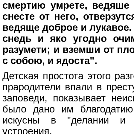
смертию умрете, ведяше 
снесте от него, отверзутс
ведяще доброе и лукавое. 
снедь и яко угодно очи
разумети; и вземши от пло
с собою, и ядоста".
Детская простота этого раз
прародители впали в прест
заповеди, показывает неис
было дано им благодати
искусны в "делании и х
устроения.