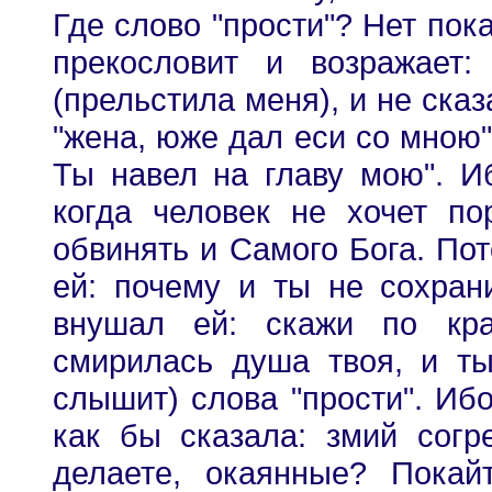
Где слово "прости"? Нет пок
прекословит и возражает
(прельстила меня), и не сказ
"жена, юже дал еси со мною",
Ты навел на главу мою". Иб
когда человек не хочет по
обвинять и Самого Бога. Пот
ей: почему и ты не сохран
внушал ей: скажи по кра
смирилась душа твоя, и т
слышит) слова "прости". Ибо
как бы сказала: змий сог
делаете, окаянные? Покай