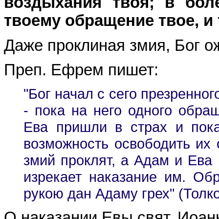
воздыхания твоя; в бол
твоему обращение твое, и 
Даже проклиная змия, Бог о
Преп. Ефрем пишет:
"Бог начал с сего презренного
- пока на него одного обра
Ева пришли в страх и пока
возможность освободить их 
змий проклят, а Адам и Ева 
изрекает наказание им. Об
рукою дан Адаму грех" (Толков
О наказании Евы свят. Иоан