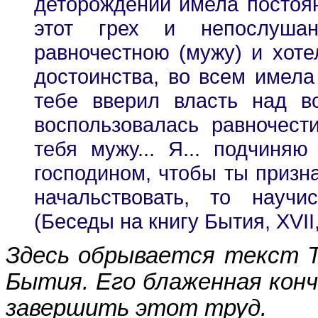
деторождении имела постоян
этот грех и непослушан
равночестною (мужу) и хоте
достоинства, во всем имела
тебе вверил власть над в
воспользовалась равночест
тебя мужу... Я... подчиня
господином, чтобы ты призна
начальствовать, то науч
(Беседы на книгу Бытия, XVII, 
Здесь обрывается текст Т
Бытия. Его блаженная кончи
завершить этот труд.