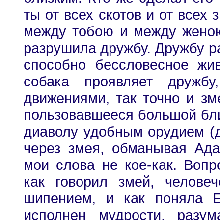
ты от всех скотов и от всех 
между тобою и между женою"
разрушила дружбу. Дружбу ра
способно бессловесное жив
собака проявляет дружбу
движениями, так точно и зм
пользовавшееся большой бли
диаволу удобным орудием (дл
через змея, обманывая Ад
мои слова не кое-как. Вопр
как говорил змей, челове
шипением, и как поняла 
исполнен мудрости, разум