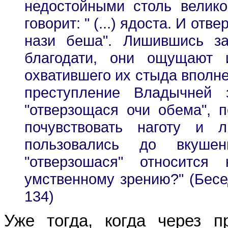
недостойными столь великой
говорит: " (...) ядоста. И от
нази беша". Лишившись з
благодати, они ощущают 
охватившего их стыда вполне
преступление Владычней 
"отверзощася очи обема", п
почувствовать наготу и 
пользовались до вкуше
"отверзошася" относитс
умственному зрению?" (Бесед
134)
Уже тогда, когда через п