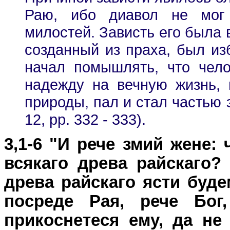
Раю, ибо диавол не мог 
милостей. Зависть его была в
созданный из праха, был из
начал помышлять, что чело
надежду на вечную жизнь, 
природы, пал и стал частью э
12, pp. 332 - 333).
3,1-6 "И рече змий жене: 
всякаго древа райскаго?
древа райскаго ясти буде
посреде Рая, рече Бог
прикоснетеся ему, да не