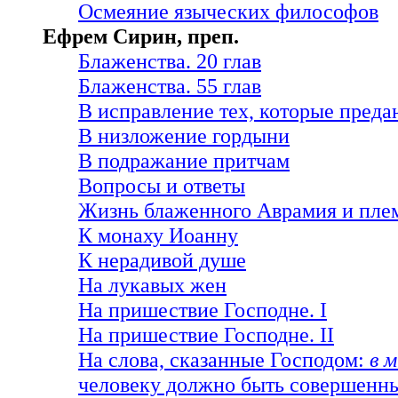
Осмеяние языческих философов
Ефрем Сирин, преп.
Блаженства. 20 глав
Блаженства. 55 глав
В исправление тех, которые преда
В низложение гордыни
В подражание притчам
Вопросы и ответы
Жизнь блаженного Аврамия и пле
К монаху Иоанну
К нерадивой душе
На лукавых жен
На пришествие Господне. I
На пришествие Господне. II
На слова, сказанные Господом:
в 
человеку должно быть совершенн