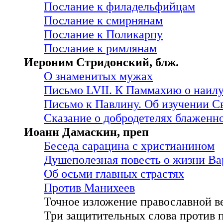
Послание к филадельфийцам
Послание к смирнянам
Послание к Поликарпу
Послание к римлянам
Иероним Стридонский, блж.
О знаменитых мужах
Письмо LVII. К Паммахию о наил
Письмо к Павлину. Об изучении 
Сказание о добродетелях блаженн
Иоанн Дамаскин, преп
Беседа сарацина с христианином
Душеполезная повесть о жизни Ва
Об осьми главных страстях
Против Манихеев
Точное изложение православной в
Три защитительных слова против