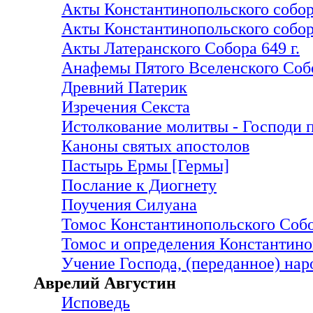
Акты Константинопольского собора
Акты Константинопольского собор
Акты Латеранского Собора 649 г.
Анафемы Пятого Вселенского Соб
Древний Патерик
Изречения Секстa
Истолкование молитвы - Господи 
Каноны святых апостолов
Пастырь Ермы [Гермы]
Послание к Диогнету
Поучения Силуана
Томос Константинопольского Собо
Томос и определения Константиноп
Учение Господа, (переданное) нар
Аврелий Августин
Исповедь