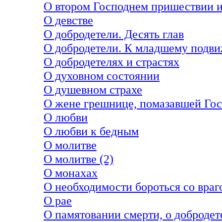
О втором Господнем пришествии и
О девстве
О добродетели. Десять глав
О добродетели. К младшему подви
О добродетелях и страстях
О духовном состоянии
О душевном страхе
О жене грешнице, помазавшей Го
О любви
О любви к бедным
О молитве
О молитве (2)
О монахах
О необходимости бороться со враг
О рае
О памятовании смерти, о добродете