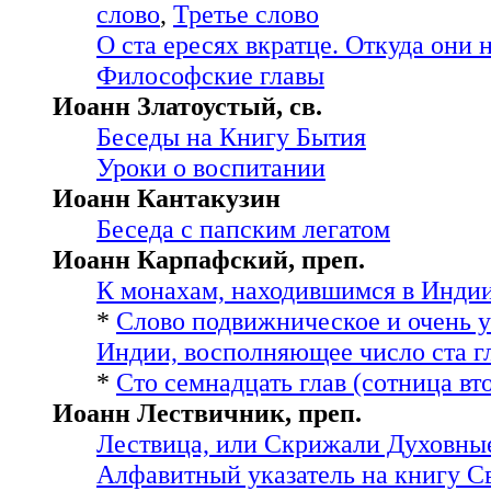
слово
,
Третье слово
О ста ересях вкратце. Откуда они 
Философские главы
Иоанн Златоустый, св.
Беседы на Книгу Бытия
Уроки о воспитании
Иоанн Кантакузин
Беседа с папским легатом
Иоанн Карпафский, преп.
К монахам, находившимся в Индии
*
Слово подвижническое и очень у
Индии, восполняющее число ста г
*
Сто семнадцать глав (сотница вт
Иоанн Лествичник, преп.
Лествица, или Скрижали Духовны
Алфавитный указатель на книгу С