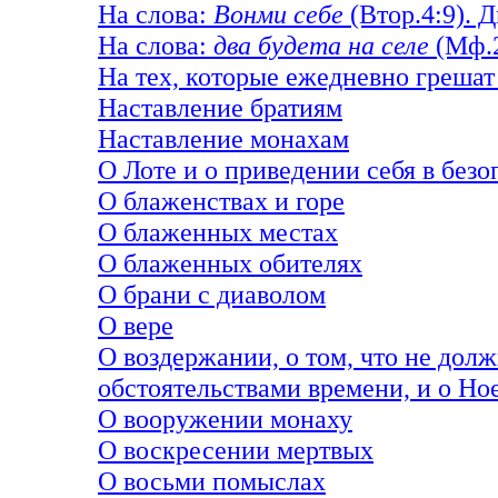
На слова:
Вонми себе
(Втор.4:9). Д
На слова:
два будета на селе
(Мф.2
На тех, которые ежедневно грешат
Наставление братиям
Наставление монахам
О Лоте и о приведении себя в безо
О блаженствах и горе
О блаженных местах
О блаженных обителях
О брани с диаволом
О вере
О воздержании, о том, что не дол
обстоятельствами времени, и о Но
О вооружении монаху
О воскресении мертвых
О восьми помыслах