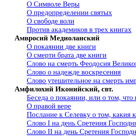
О Символе Веры
О предопределении святых
О свободе воли
Против академиков в трех книгах
Амвросий Медиоланский
О покаянии две книги
О смерти брата две книги
Слово на смерть Феодосия Велико
Слово о надежде воскресения
Слово утешительное на смерть им
Амфилохий Иконийский, свт.
Беседа о покаянии, или о том, что
О правой вере
Послание к Селевку о том, какия
Слово I на день Сретения Господн
Слово II на день Сретения Господ