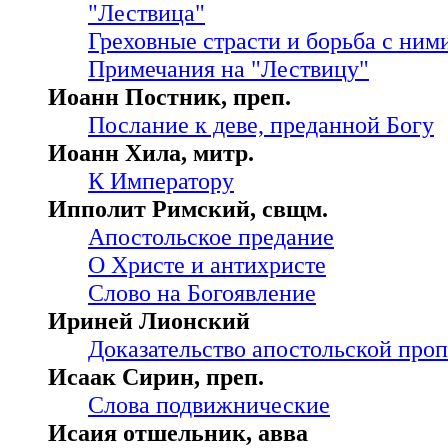
"Лествица"
Греховные страсти и борьба с ни
Примечания на "Лествицу"
Иоанн Постник, преп.
Послание к деве, преданной Богу
Иоанн Хила, митр.
К Императору
Ипполит Римский, свщм.
Апостольское предание
О Христе и антихристе
Слово на Богоявление
Ириней Лионский
Доказательство апостольской про
Исаак Сирин, преп.
Слова подвижнические
Исаия отшельник, авва